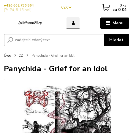
0
ks
+420 602 730 564
CZK
za
0 Kč
(Po-Pá, 8-16 hod.)
Menu
Hledat
Úvod
CD
Panychida - Grief for an Idol
Panychida - Grief for an Idol