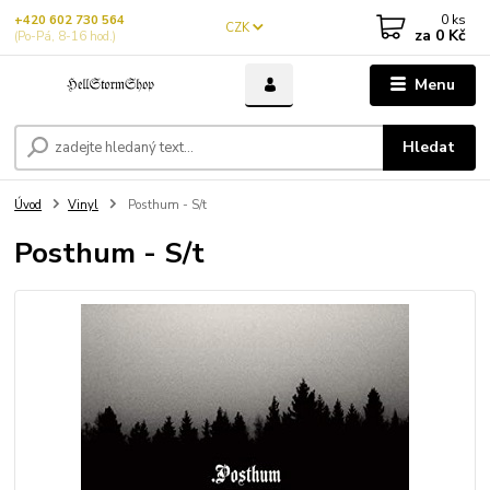
0
ks
+420 602 730 564
CZK
za
0 Kč
(Po-Pá, 8-16 hod.)
Menu
Hledat
Úvod
Vinyl
Posthum - S/t
Posthum - S/t