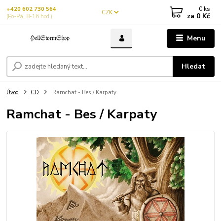
0
ks
+420 602 730 564
CZK
za
0 Kč
(Po-Pá, 8-16 hod.)
Menu
Hledat
Úvod
CD
Ramchat - Bes / Karpaty
Ramchat - Bes / Karpaty