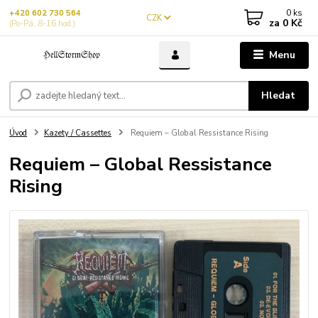
0
ks
+420 602 730 564
CZK
za
0 Kč
(Po-Pá, 8-16 hod.)
Menu
Hledat
Úvod
Kazety / Cassettes
Requiem – Global Ressistance Rising
Requiem – Global Ressistance
Rising