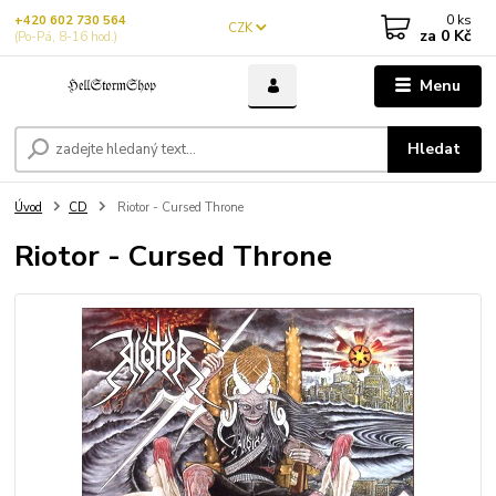
0
ks
+420 602 730 564
CZK
za
0 Kč
(Po-Pá, 8-16 hod.)
Menu
Hledat
Úvod
CD
Riotor - Cursed Throne
Riotor - Cursed Throne