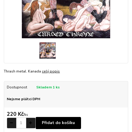
Thrash metal. Kanada
celý popis
Dostupnost
Skladem 1 ks
Nejsme plátci DPH
220 Kč
/
ks
Přidat do košíku