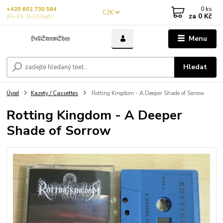
0
ks
+420 602 730 564
CZK
za
0 Kč
(Po-Pá, 8-16 hod.)
Menu
Hledat
Úvod
Kazety / Cassettes
Rotting Kingdom - A Deeper Shade of Sorrow
Rotting Kingdom - A Deeper
Shade of Sorrow