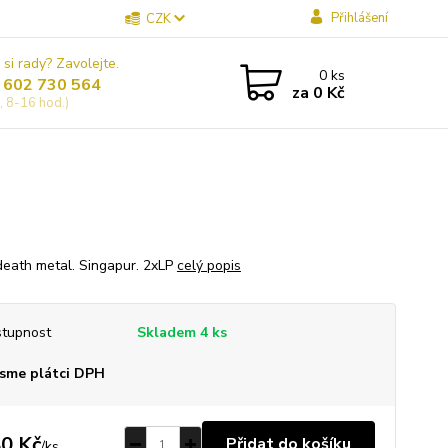
Přihlášení
CZK
 si rady? Zavolejte.
0
ks
 602 730 564
za
0 Kč
, 8-16 hod.)
death metal. Singapur. 2xLP
celý popis
tupnost
Skladem 4 ks
sme plátci DPH
0 Kč
Přidat do košíku
/
ks