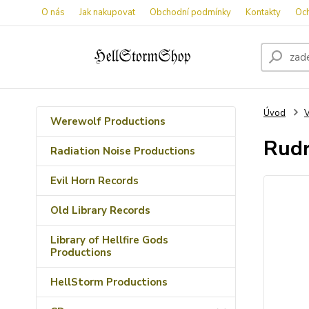
O nás
Jak nakupovat
Obchodní podmínky
Kontakty
Oc
Úvod
V
Werewolf Productions
Rudr
Radiation Noise Productions
Evil Horn Records
Old Library Records
Library of Hellfire Gods
Productions
HellStorm Productions