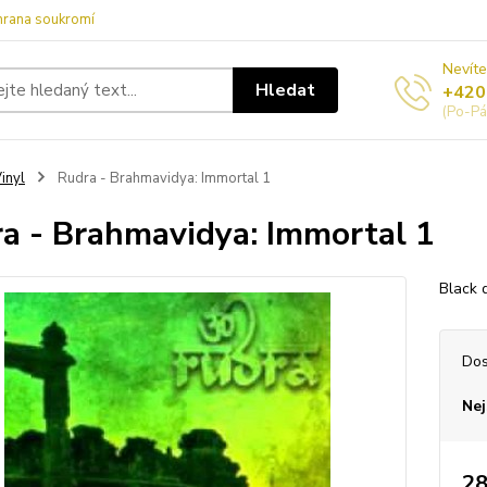
hrana soukromí
Nevíte
Hledat
+420
(Po-Pá
inyl
Rudra - Brahmavidya: Immortal 1
a - Brahmavidya: Immortal 1
Black 
Dos
Nej
28