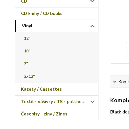
CD
CD knihy / CD books
Vinyl
12"
10"
7"
2x12"
Kompl
Kazety / Cassettes
Komple
Textil - nášivky / TS - patches
Black dea
Časopisy - ziny / Zines