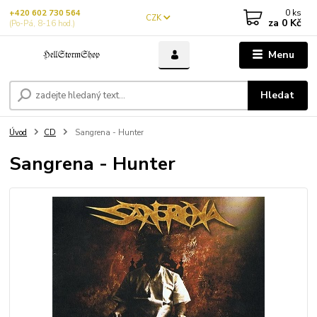
0
ks
+420 602 730 564
CZK
za
0 Kč
(Po-Pá, 8-16 hod.)
Menu
Hledat
Úvod
CD
Sangrena - Hunter
Sangrena - Hunter