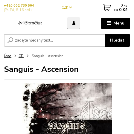
0
ks
+420 602 730 564
CZK
za
0 Kč
(Po-Pá, 8-16 hod.)
Menu
Hledat
Úvod
CD
Sanguis - Ascension
Sanguis - Ascension