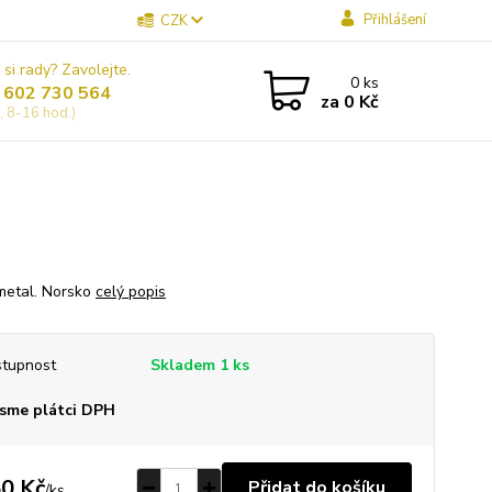
Přihlášení
CZK
 si rady? Zavolejte.
0
ks
 602 730 564
za
0 Kč
, 8-16 hod.)
metal. Norsko
celý popis
tupnost
Skladem 1 ks
sme plátci DPH
0 Kč
Přidat do košíku
/
ks