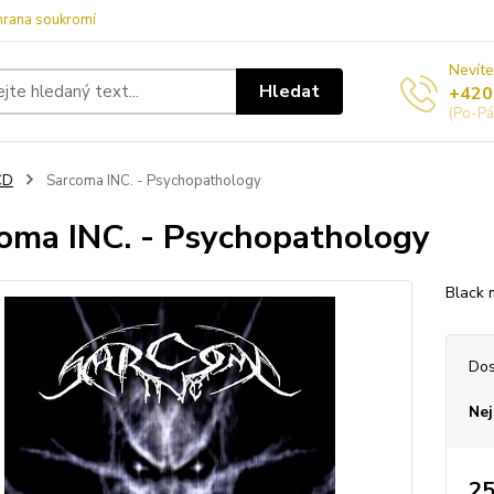
hrana soukromí
Nevíte
Hledat
+420
(Po-Pá
CD
Sarcoma INC. - Psychopathology
oma INC. - Psychopathology
Black 
Dos
Nej
25