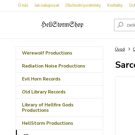
O nás
Jak nakupovat
Obchodní podmínky
Kontakty
Oc
Úvod
Werewolf Productions
Sarc
Radiation Noise Productions
Evil Horn Records
Old Library Records
Library of Hellfire Gods
Productions
HellStorm Productions