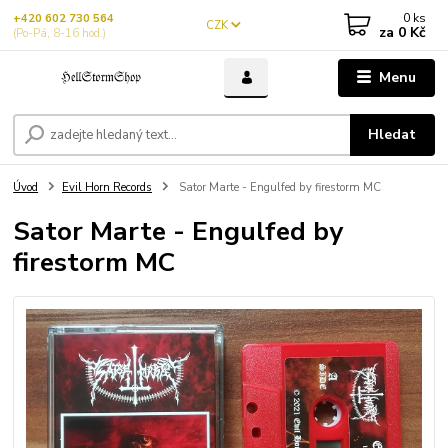
0
ks
+420 602 730 564
CZK
za
0 Kč
(Po-Pá, 8-16 hod.)
Menu
Hledat
Úvod
Evil Horn Records
Sator Marte - Engulfed by firestorm MC
Sator Marte - Engulfed by
firestorm MC