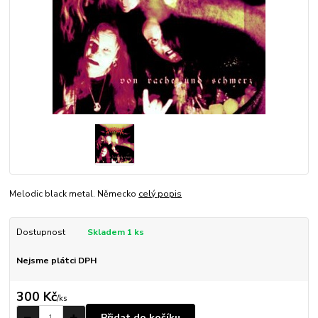
Melodic black metal. Německo
celý popis
Dostupnost
Skladem 1 ks
Nejsme plátci DPH
300 Kč
/
ks
Přidat do košíku