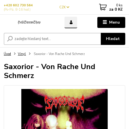
0
ks
+420 602 730 564
CZK
za
0 Kč
(Po-Pá, 8-16 hod.)
Menu
Hledat
Úvod
Vinyl
Saxorior - Von Rache Und Schmerz
Saxorior - Von Rache Und
Schmerz