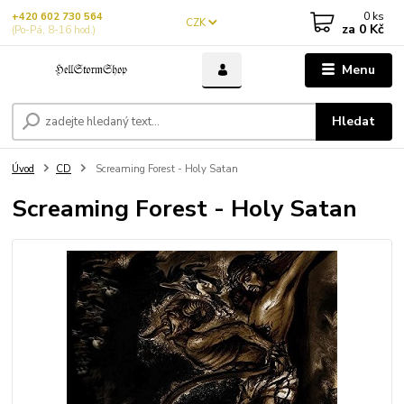
0
ks
+420 602 730 564
CZK
za
0 Kč
(Po-Pá, 8-16 hod.)
Menu
Hledat
Úvod
CD
Screaming Forest - Holy Satan
Screaming Forest - Holy Satan