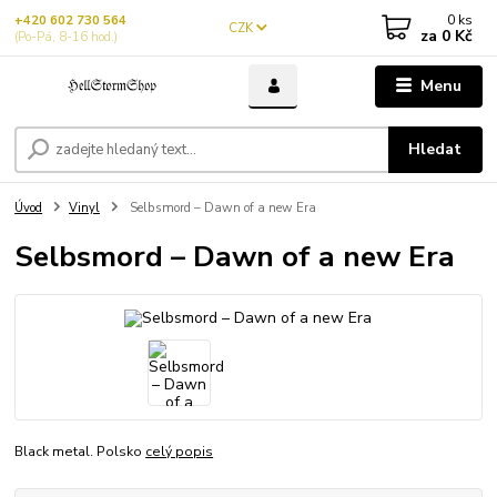
0
ks
+420 602 730 564
CZK
za
0 Kč
(Po-Pá, 8-16 hod.)
Menu
Hledat
Úvod
Vinyl
Selbsmord – Dawn of a new Era
Selbsmord – Dawn of a new Era
Black metal. Polsko
celý popis