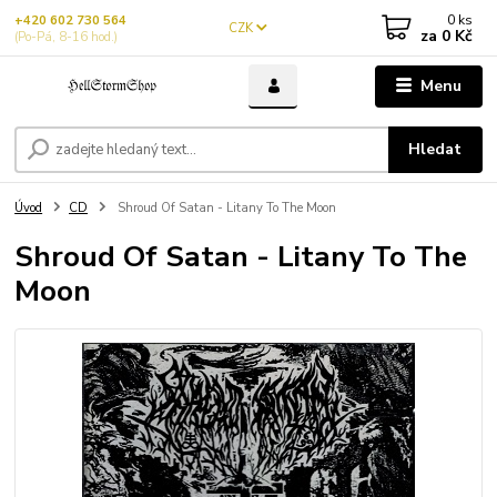
0
ks
+420 602 730 564
CZK
za
0 Kč
(Po-Pá, 8-16 hod.)
Menu
Hledat
Úvod
CD
Shroud Of Satan - Litany To The Moon
Shroud Of Satan - Litany To The
Moon