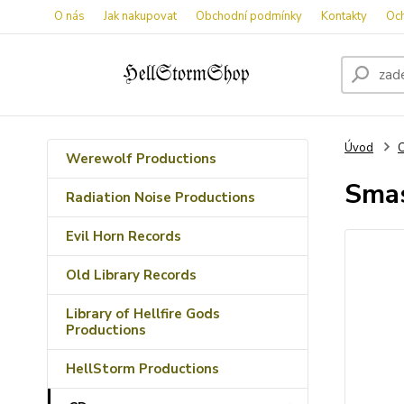
O nás
Jak nakupovat
Obchodní podmínky
Kontakty
Oc
Úvod
Werewolf Productions
Smas
Radiation Noise Productions
Evil Horn Records
Old Library Records
Library of Hellfire Gods
Productions
HellStorm Productions