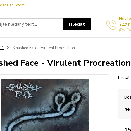
hrana soukromí
Nevíte
Hledat
+420
(Po-Pá
CD
Smashed Face - Virulent Procreation
hed Face - Virulent Procreation
Brutal
Dos
Nej
15