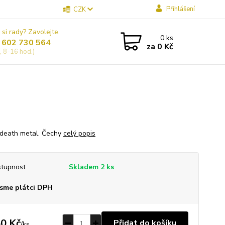
Přihlášení
CZK
 si rady? Zavolejte.
0
ks
 602 730 564
za
0 Kč
, 8-16 hod.)
 death metal. Čechy
celý popis
tupnost
Skladem 2 ks
sme plátci DPH
0 Kč
Přidat do košíku
/
ks