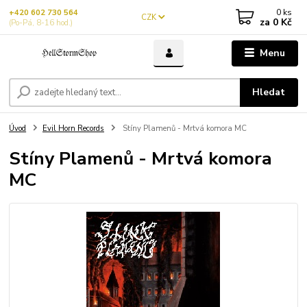
0
ks
+420 602 730 564
CZK
za
0 Kč
(Po-Pá, 8-16 hod.)
Menu
Hledat
Úvod
Evil Horn Records
Stíny Plamenů - Mrtvá komora MC
Stíny Plamenů - Mrtvá komora
MC