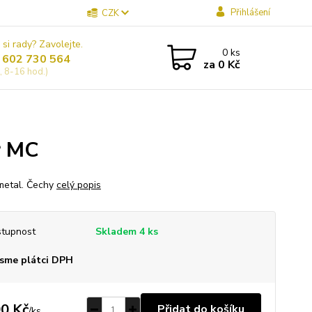
Přihlášení
CZK
 si rady? Zavolejte.
0
ks
 602 730 564
za
0 Kč
, 8-16 hod.)
r MC
metal. Čechy
celý popis
tupnost
Skladem 4 ks
sme plátci DPH
0 Kč
Přidat do košíku
/
ks