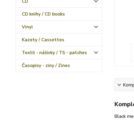
CD
CD knihy / CD books
Vinyl
Kazety / Cassettes
Textil - nášivky / TS - patches
Časopisy - ziny / Zines
Kompl
Komple
Black me