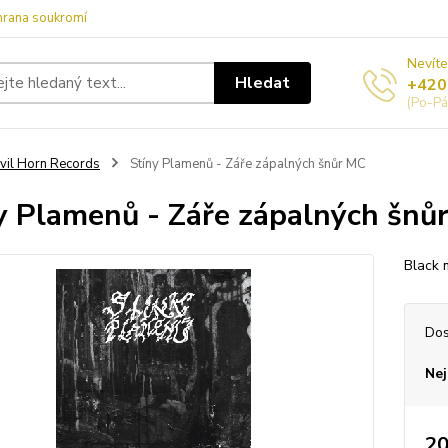
hrana soukromí
Nevíte
Hledat
+420
(Po-Pá
vil Horn Records
Stíny Plamenů - Záře zápalných šnůr MC
y Plamenů - Záře zápalných šnů
Black 
Dos
Nej
20