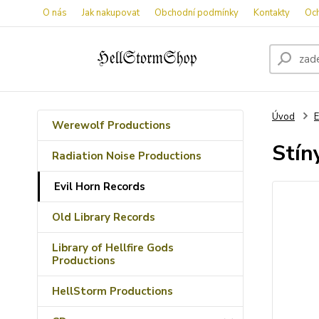
O nás
Jak nakupovat
Obchodní podmínky
Kontakty
Oc
Úvod
E
Werewolf Productions
Stín
Radiation Noise Productions
Evil Horn Records
Old Library Records
Library of Hellfire Gods
Productions
HellStorm Productions