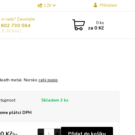
Přihlášení
CZK
 si rady? Zavolejte.
0
ks
 602 730 564
za
0 Kč
, 8-16 hod.)
death metal. Norsko
celý popis
tupnost
Skladem 3 ks
sme plátci DPH
0 Kč
Přidat do košíku
/
ks