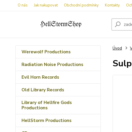
O nás
Jak nakupovat
Obchodní podmínky
Kontakty
Oc
Úvod
V
Werewolf Productions
Sulp
Radiation Noise Productions
Evil Horn Records
Old Library Records
Library of Hellfire Gods
Productions
HellStorm Productions