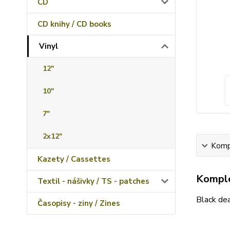
CD
CD knihy / CD books
Vinyl
12"
10"
7"
2x12"
Kompl
Kazety / Cassettes
Komple
Textil - nášivky / TS - patches
Black de
Časopisy - ziny / Zines