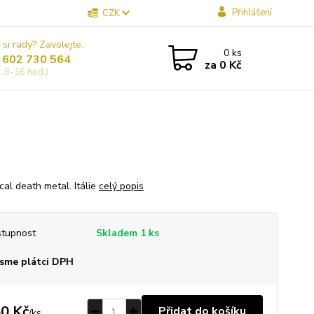
Přihlášení
CZK
 si rady? Zavolejte.
0
ks
 602 730 564
za
0 Kč
, 8-16 hod.)
cal death metal. Itálie
celý popis
tupnost
Skladem 1 ks
sme plátci DPH
0 Kč
Přidat do košíku
/
ks