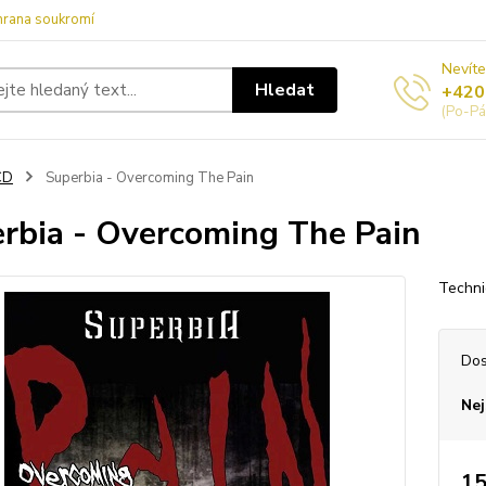
hrana soukromí
Nevíte
Hledat
+420
(Po-Pá
CD
Superbia - Overcoming The Pain
rbia - Overcoming The Pain
Techni
Dos
Nej
15