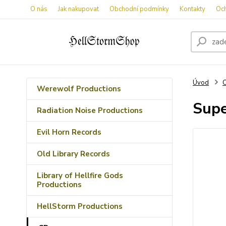
O nás
Jak nakupovat
Obchodní podmínky
Kontakty
Oc
Úvod
Werewolf Productions
Supe
Radiation Noise Productions
Evil Horn Records
Old Library Records
Library of Hellfire Gods
Productions
HellStorm Productions