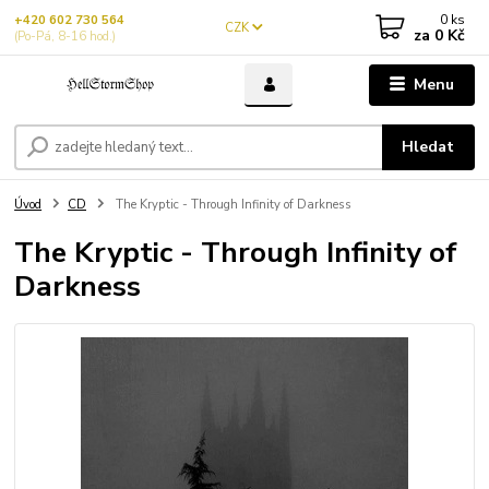
0
ks
+420 602 730 564
CZK
za
0 Kč
(Po-Pá, 8-16 hod.)
Menu
Hledat
Úvod
CD
The Kryptic - Through Infinity of Darkness
The Kryptic - Through Infinity of
Darkness