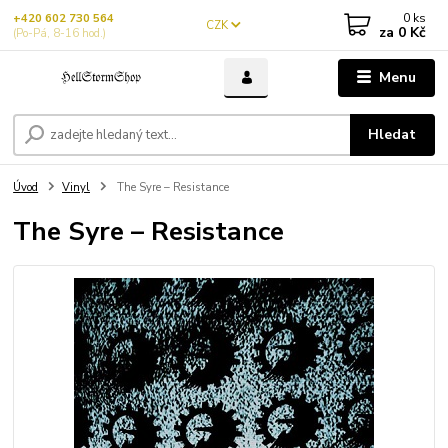
0
ks
+420 602 730 564
CZK
za
0 Kč
(Po-Pá, 8-16 hod.)
Menu
Hledat
Úvod
Vinyl
The Syre – Resistance
The Syre – Resistance