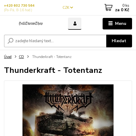
0
ks
+420 602 730 564
CZK
za
0 Kč
(Po-Pá, 8-16 hod.)
Menu
Hledat
Úvod
CD
Thunderkraft - Totentanz
Thunderkraft - Totentanz