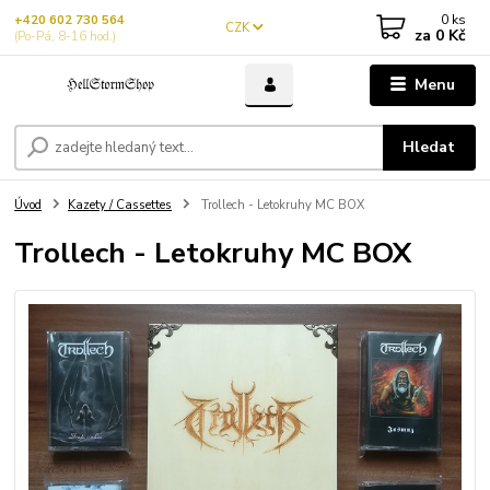
0
ks
+420 602 730 564
CZK
za
0 Kč
(Po-Pá, 8-16 hod.)
Menu
Hledat
Úvod
Kazety / Cassettes
Trollech - Letokruhy MC BOX
Trollech - Letokruhy MC BOX