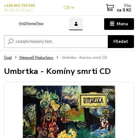
0
ks
+420 602 730 564
CZK
za
0 Kč
(Po-Pá, 8-16 hod.)
Menu
Hledat
Úvod
Werewolf Productions
Umbrtka - Komíny smrti CD
Umbrtka - Komíny smrti CD