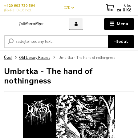
0
ks
+420 602 730 564
CZK
za
0 Kč
(Po-Pá, 8-16 hod.)
Menu
Hledat
Úvod
Old Library Records
Umbrtka - The hand of nothingness
Umbrtka - The hand of
nothingness