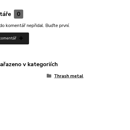
táře
0
do komentář nepřidal. Buďte první.
 komentář
zařazeno v kategoriích
Thrash metal