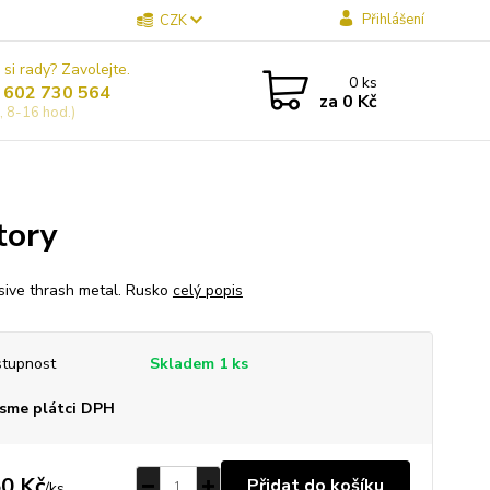
Přihlášení
CZK
 si rady? Zavolejte.
0
ks
 602 730 564
za
0 Kč
, 8-16 hod.)
tory
sive thrash metal. Rusko
celý popis
tupnost
Skladem 1 ks
sme plátci DPH
0 Kč
Přidat do košíku
/
ks