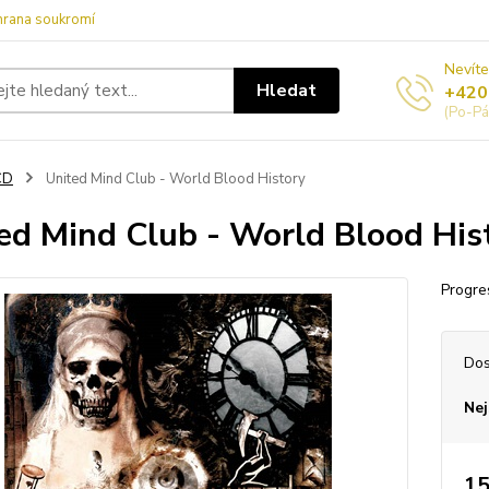
hrana soukromí
Nevíte
Hledat
+420
(Po-Pá
CD
United Mind Club - World Blood History
ed Mind Club - World Blood His
Progre
Dos
Nej
15