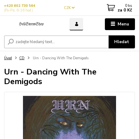
0
ks
+420 602 730 564
CZK
za
0 Kč
(Po-Pá, 8-16 hod.)
Menu
Hledat
Úvod
CD
Urn - Dancing With The Demigods
Urn - Dancing With The
Demigods