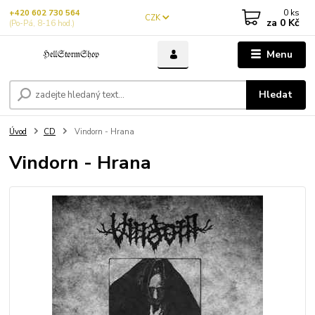
0
ks
+420 602 730 564
CZK
za
0 Kč
(Po-Pá, 8-16 hod.)
Menu
Hledat
Úvod
CD
Vindorn - Hrana
Vindorn - Hrana