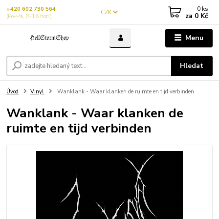
0
ks
+420 602 730 564
CZK
za
0 Kč
(Po-Pá, 8-16 hod.)
Menu
Hledat
Úvod
Vinyl
Wanklank - Waar klanken de ruimte en tijd verbinden
Wanklank - Waar klanken de
ruimte en tijd verbinden