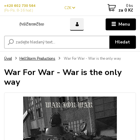
0
ks
+420 602 730 564
CZK
za
0 Kč
(Po-Pá, 8-16 hod.)
Menu
Hledat
Úvod
HellStorm Productions
War For War - War is the only way
War For War - War is the only
way