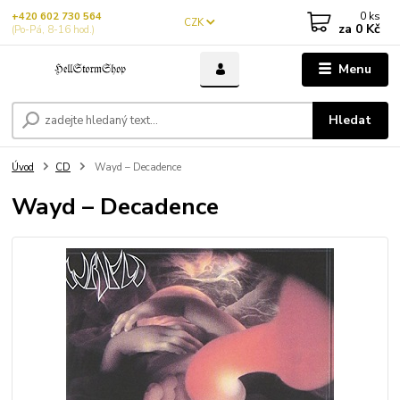
0
ks
+420 602 730 564
CZK
za
0 Kč
(Po-Pá, 8-16 hod.)
Menu
Hledat
Úvod
CD
Wayd – Decadence
Wayd – Decadence