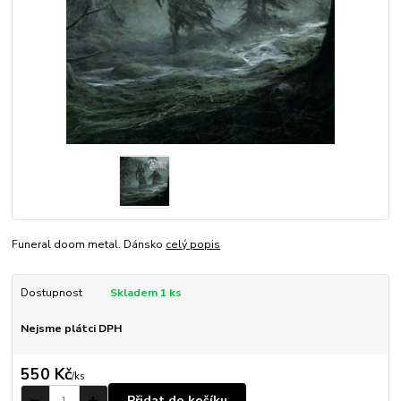
Funeral doom metal. Dánsko
celý popis
Dostupnost
Skladem 1 ks
Nejsme plátci DPH
550 Kč
/
ks
Přidat do košíku