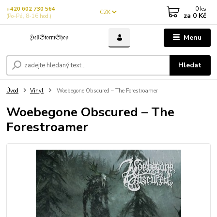
0
ks
+420 602 730 564
CZK
za
0 Kč
(Po-Pá, 8-16 hod.)
Menu
Hledat
Úvod
Vinyl
Woebegone Obscured – The Forestroamer
Woebegone Obscured – The
Forestroamer