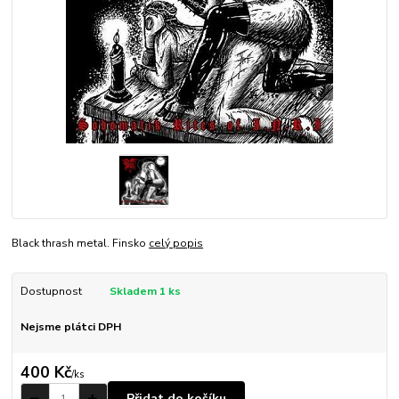
Black thrash metal. Finsko
celý popis
Dostupnost
Skladem 1 ks
Nejsme plátci DPH
400 Kč
/
ks
Přidat do košíku