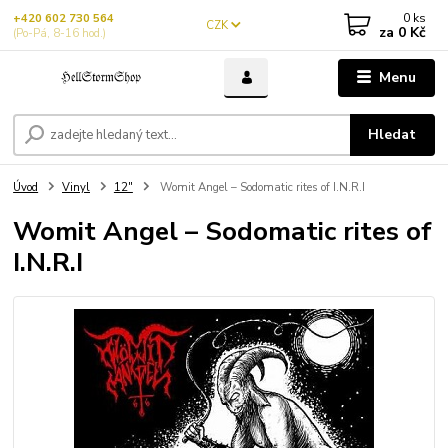
0
ks
+420 602 730 564
CZK
za
0 Kč
(Po-Pá, 8-16 hod.)
Menu
Hledat
Úvod
Vinyl
12"
Womit Angel – Sodomatic rites of I.N.R.I
Womit Angel – Sodomatic rites of
I.N.R.I