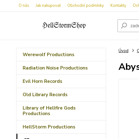
O nás
Jak nakupovat
Obchodní podmínky
Kontakty
Oc
Úvod
Werewolf Productions
Abys
Radiation Noise Productions
Evil Horn Records
Old Library Records
Library of Hellfire Gods
Productions
HellStorm Productions