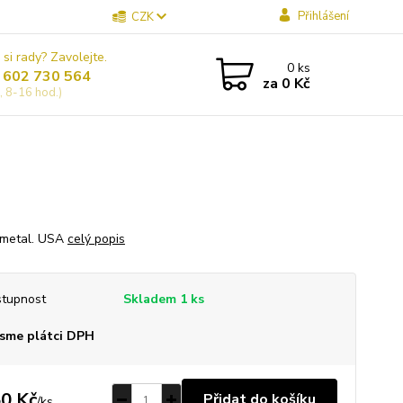
Přihlášení
CZK
 si rady? Zavolejte.
0
ks
 602 730 564
za
0 Kč
, 8-16 hod.)
 metal. USA
celý popis
tupnost
Skladem 1 ks
sme plátci DPH
0 Kč
Přidat do košíku
/
ks