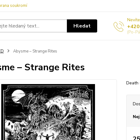
hrana soukromí
Nevíte
Hledat
+420
(Po-Pá
CD
Abysme – Strange Rites
me – Strange Rites
Death
Dos
Nej
25