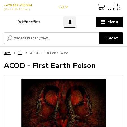
0
ks
+420 602 730 564
CZK
za
0 Kč
(Po-Pá, 8-16 hod.)
Menu
Hledat
Úvod
CD
ACOD - First Earth Poison
ACOD - First Earth Poison