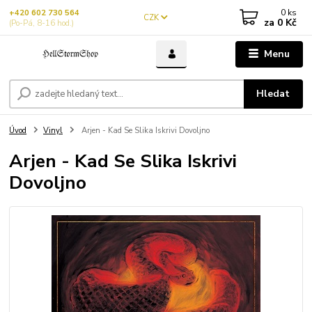
0
ks
+420 602 730 564
CZK
za
0 Kč
(Po-Pá, 8-16 hod.)
Menu
Hledat
Úvod
Vinyl
Arjen - Kad Se Slika Iskrivi Dovoljno
Arjen - Kad Se Slika Iskrivi
Dovoljno