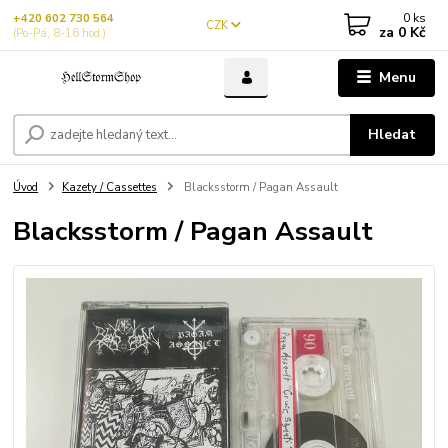
0
ks
+420 602 730 564
CZK
za
0 Kč
(Po-Pá, 8-16 hod.)
Menu
Hledat
Úvod
Kazety / Cassettes
Blacksstorm / Pagan Assault
Blacksstorm / Pagan Assault