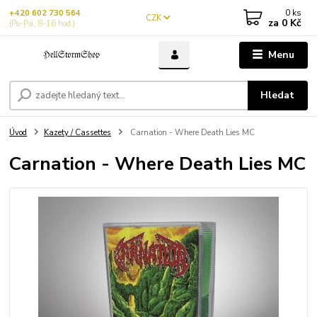
0
ks
+420 602 730 564
CZK
za
0 Kč
(Po-Pá, 8-16 hod.)
Menu
Hledat
Úvod
Kazety / Cassettes
Carnation - Where Death Lies MC
Carnation - Where Death Lies MC