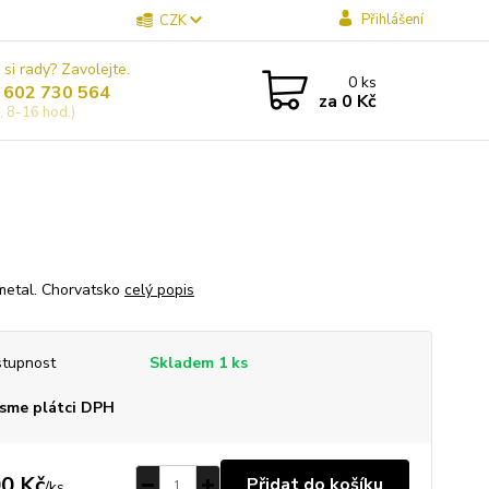
Přihlášení
CZK
 si rady? Zavolejte.
0
ks
 602 730 564
za
0 Kč
, 8-16 hod.)
metal. Chorvatsko
celý popis
tupnost
Skladem 1 ks
sme plátci DPH
0 Kč
Přidat do košíku
/
ks