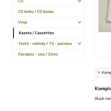
CD
CD knihy / CD books
Vinyl
Kazety / Cassettes
Textil - nášivky / TS - patches
Časopisy - ziny / Zines
Kompl
Komple
Black me