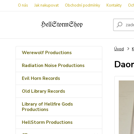
O nás
Jak nakupovat
Obchodní podmínky
Kontakty
Oc
Úvod
K
Werewolf Productions
Daor
Radiation Noise Productions
Evil Horn Records
Old Library Records
Library of Hellfire Gods
Productions
HellStorm Productions