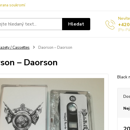
hrana soukromí
Nevíte
Hledat
+420
(Po-Pá
azety / Cassettes
Daorson – Daorson
son – Daorson
Black 
Dos
Nej
20