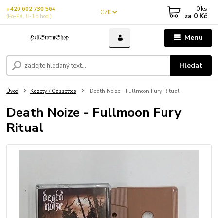
0
ks
+420 602 730 564
CZK
za
0 Kč
(Po-Pá, 8-16 hod.)
Menu
Hledat
Úvod
Kazety / Cassettes
Death Noize - Fullmoon Fury Ritual
Death Noize - Fullmoon Fury
Ritual