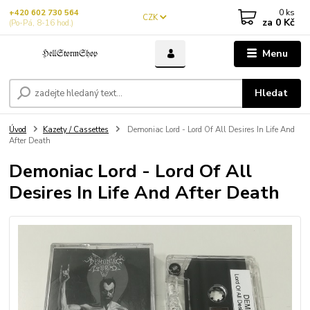
0
ks
+420 602 730 564
CZK
za
0 Kč
(Po-Pá, 8-16 hod.)
Menu
Hledat
Úvod
Kazety / Cassettes
Demoniac Lord - Lord Of All Desires In Life And
After Death
Demoniac Lord - Lord Of All
Desires In Life And After Death