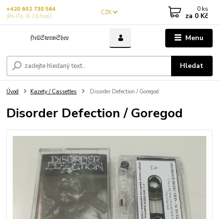
0
ks
+420 602 730 564
CZK
za
0 Kč
(Po-Pá, 8-16 hod.)
Menu
Hledat
Úvod
Kazety / Cassettes
Disorder Defection / Goregod
Disorder Defection / Goregod