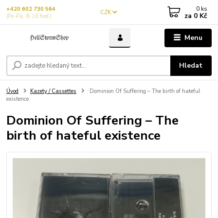
0
ks
+420 602 730 564
CZK
za
0 Kč
(Po-Pá, 8-16 hod.)
Menu
Hledat
Úvod
Kazety / Cassettes
Dominion Of Suffering – The birth of hateful
existence
Dominion Of Suffering – The
birth of hateful existence