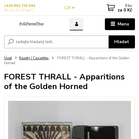
0
ks
+420 602 730 564
CZK
za
0 Kč
(Po-Pá, 8-16 hod.)
Menu
Hledat
Úvod
Kazety / Cassettes
FOREST THRALL - Apparitions of the Golden
Horned
FOREST THRALL - Apparitions
of the Golden Horned