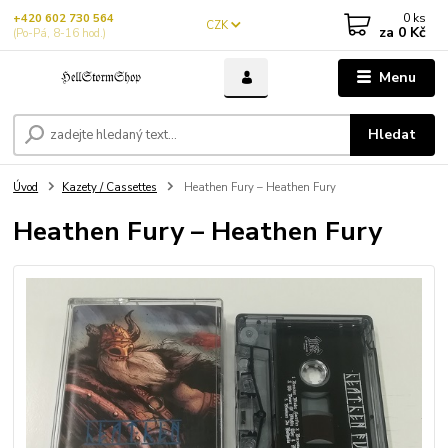
0
ks
+420 602 730 564
CZK
za
0 Kč
(Po-Pá, 8-16 hod.)
Menu
Hledat
Úvod
Kazety / Cassettes
Heathen Fury – Heathen Fury
Heathen Fury – Heathen Fury