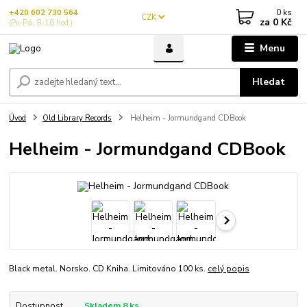
0
ks
+420 602 730 564
CZK
za
0 Kč
(Po-Pá, 8-16 hod.)
Menu
Hledat
Úvod
Old Library Records
Helheim - Jormundgand CDBook
Helheim - Jormundgand CDBook
Black metal. Norsko. CD Kniha. Limitováno 100 ks.
celý popis
Dostupnost
Skladem 8 ks