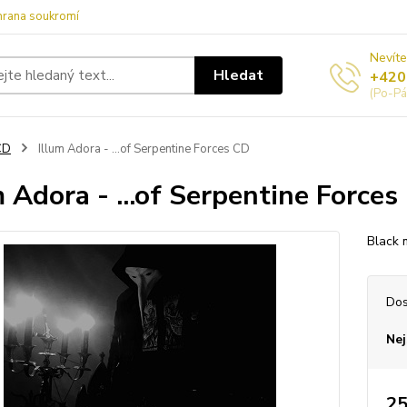
hrana soukromí
Nevíte
Hledat
+420
(Po-Pá
CD
Illum Adora - ...of Serpentine Forces CD
m Adora - ...of Serpentine Forces
Black 
Dos
Nej
25