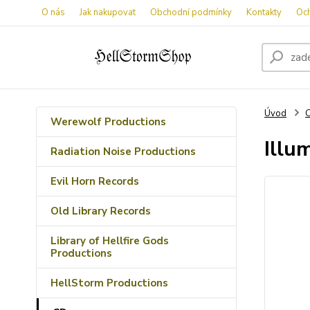
O nás
Jak nakupovat
Obchodní podmínky
Kontakty
Oc
Úvod
Werewolf Productions
Illu
Radiation Noise Productions
Evil Horn Records
Old Library Records
Library of Hellfire Gods
Productions
HellStorm Productions