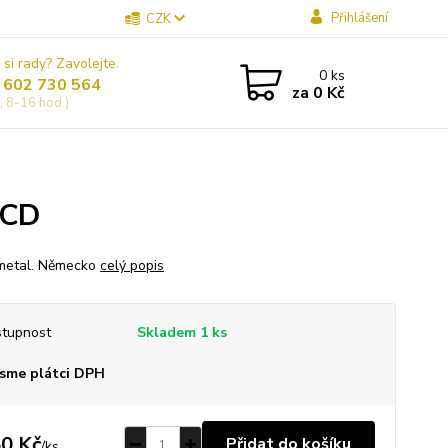
Přihlášení
CZK
 si rady? Zavolejte.
0
ks
 602 730 564
za
0 Kč
, 8-16 hod.)
 CD
metal. Německo
celý popis
tupnost
Skladem 1 ks
sme plátci DPH
0 Kč
Přidat do košíku
/
ks