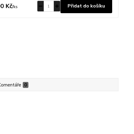
0 Kč
Přidat do košíku
/
ks
Komentáře
0