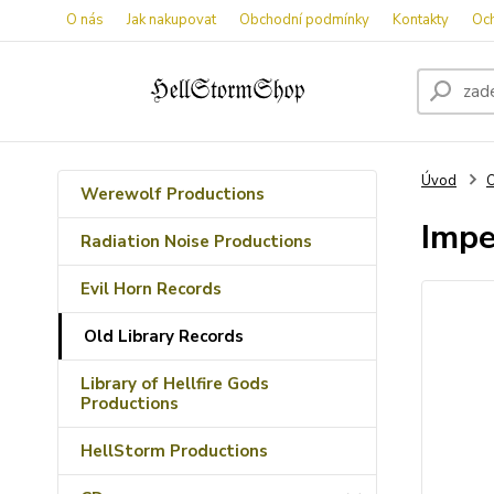
O nás
Jak nakupovat
Obchodní podmínky
Kontakty
Oc
Úvod
O
Werewolf Productions
Impe
Radiation Noise Productions
Evil Horn Records
Old Library Records
Library of Hellfire Gods
Productions
HellStorm Productions