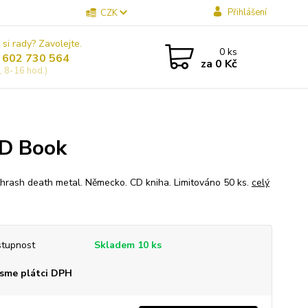
Přihlášení
CZK
 si rady? Zavolejte.
0
ks
 602 730 564
za
0 Kč
, 8-16 hod.)
CD Book
thrash death metal. Německo. CD kniha. Limitováno 50 ks.
celý
tupnost
Skladem 10 ks
sme plátci DPH