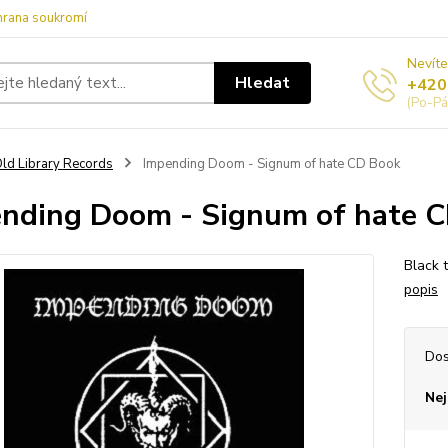
hrana soukromí
Nevíte
Hledat
+420
(Po-Pá
ld Library Records
Impending Doom - Signum of hate CD Book
nding Doom - Signum of hate 
Black 
popis
Dos
Nej