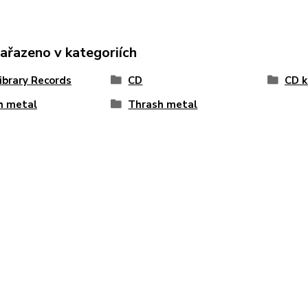
zařazeno v kategoriích
ibrary Records
CD
CD k
h metal
Thrash metal