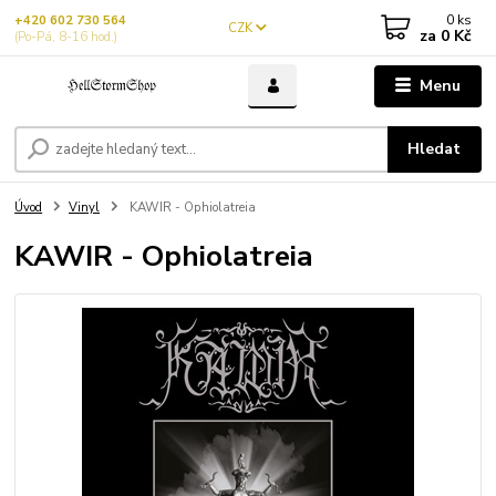
0
ks
+420 602 730 564
CZK
za
0 Kč
(Po-Pá, 8-16 hod.)
Menu
Hledat
Úvod
Vinyl
KAWIR - Ophiolatreia
KAWIR - Ophiolatreia